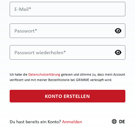
E-Mail*
Passwort*
Passwort wiederholen*
Ich habe die
Datenschutzerklärung
gelesen und stimme zu, dass mein Account
verifiziert und mit meiner Bestellhistorie bei GRIMME verknüpft wird.
KONTO ERSTELLEN
DE
Du hast bereits ein Konto?
Anmelden